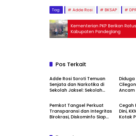
Tag:
Adde Rosi
BKSAP
DPR
Kementerian PKP Berikan Rat
Kabupaten Pandeglang
Pos Terkait
NEWS
NEWS
Adde Rosi Soroti Temuan
Diduga
Senjata dan Narkotika di
Cilegon
Sekolah Jaksel: Sekolah
Ancam 
NEWS
NEWS
Harus Jadi Ruang Aman bagi
Anak
Pemkot Tangsel Perkuat
Cegah 
Transparansi dan Integritas
Dini, K
Birokrasi, Diskominfo Siap
Kotak P
Edukasi Masyarakat
SDN Ra