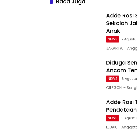
Baca Juga
Adde Rosi 
Sekolah Ja
Anak
NEWS
7 Agustu
JAKARTA, – Angg
Diduga Sen
Ancam Tem
NEWS
6 Agust
CILEGON, – Seng
Adde Rosi 
Pendataan 
NEWS
5 Agust
LEBAK, – Anggot