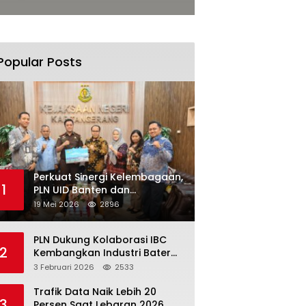
Popular Posts
Perkuat Sinergi Kelembagaan,
1
PLN UID Banten dan
Kejaksaan Negeri Kabupaten
19 Mei 2026
2896
Tangerang Kolaborasi
Dukung Pelayanan Publik
PLN Dukung Kolaborasi IBC
2
Kembangkan Industri Baterai
Terintegrasi, Investasi Capai
3 Februari 2026
2533
USD 6 Miliar
Trafik Data Naik Lebih 20
3
Persen Saat Lebaran 2026,