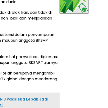
an dunia.
dak di blok Iran, dan tidak di
sisi non-blok dan menjalankan
nsistensi dalam penyampaian
an maupun anggota BKSAP
.
dalam hal pernyataan diplomasi
upun anggota BKSAP,” ujarnya.
al telah berupaya mengambil
flik global dengan mendorong
DN 3 Padasua Lebak Jadi
si