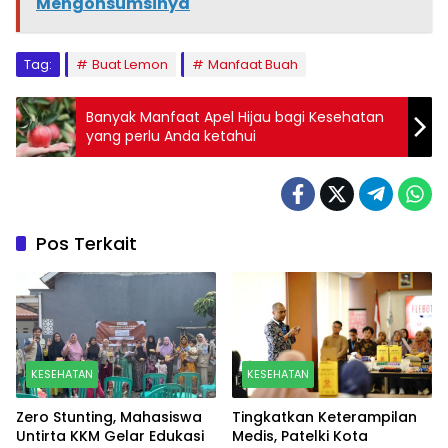
Mengonsumsinya
Tag:
Buat Lemon
Manfaat Buah
Banyak Manfaat Apel Hijau bagi Kesehatan
yang perlu Anda ketahui
Pos Terkait
KESEHATAN
KESEHATAN
Zero Stunting, Mahasiswa
Tingkatkan Keterampilan
Untirta KKM Gelar Edukasi
Medis, Patelki Kota