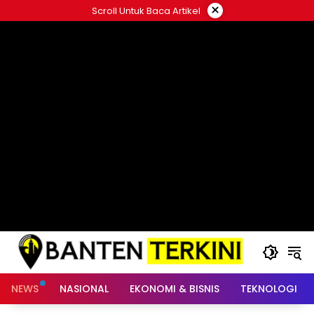
Langsung
×
Scroll Untuk Baca Artikel
ke
konten
NEWS
NASIONAL
EKONOMI & BISNIS
TEKNOLOGI