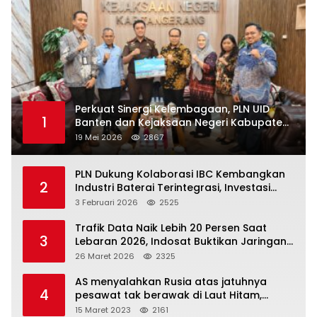
Perkuat Sinergi Kelembagaan, PLN UID
1
Banten dan Kejaksaan Negeri Kabupaten
Tangerang Kolaborasi Dukung Pelayanan
19 Mei 2026
2867
Publik
PLN Dukung Kolaborasi IBC Kembangkan
2
Industri Baterai Terintegrasi, Investasi
Capai USD 6 Miliar
3 Februari 2026
2525
Trafik Data Naik Lebih 20 Persen Saat
3
Lebaran 2026, Indosat Buktikan Jaringan
Tangguh Layani Jutaan Pemudik
26 Maret 2026
2325
AS menyalahkan Rusia atas jatuhnya
4
pesawat tak berawak di Laut Hitam,
Moskow menyangkal
15 Maret 2023
2161