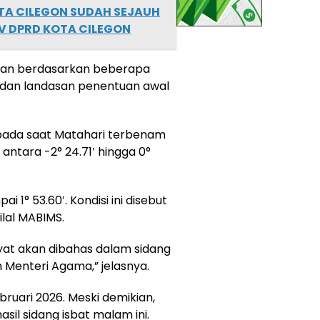
A CILEGON SUDAH SEJAUH
IV DPRD KOTA CILEGON
dhan berdasarkan beberapa
dan landasan penentuan awal
l pada saat Matahari terbenam
 antara -2° 24.71′ hingga 0°
i 1° 53.60′. Kondisi ini disebut
ilal MABIMS.
kyat akan dibahas dalam sidang
 Menteri Agama,” jelasnya.
bruari 2026. Meski demikian,
il sidang isbat malam ini.