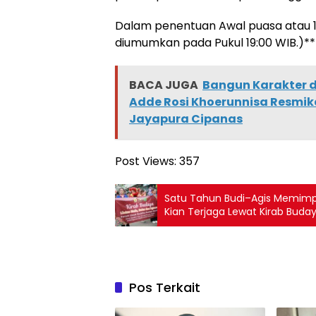
Dalam penentuan Awal puasa atau 
diumumkan pada Pukul 19:00 WIB.)**
BACA JUGA
Bangun Karakter d
Adde Rosi Khoerunnisa Resmika
Jayapura Cipanas
Post Views:
357
Satu Tahun Budi–Agis Memimpin
Kian Terjaga Lewat Kirab Buda
Pos Terkait