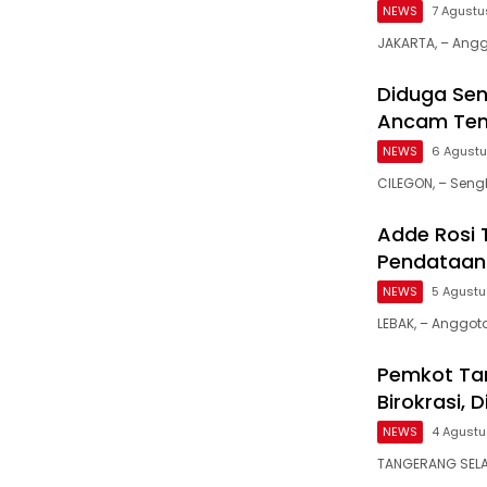
NEWS
7 Agustu
JAKARTA, – Angg
Diduga Sen
Ancam Tem
NEWS
6 Agust
CILEGON, – Seng
Adde Rosi 
Pendataan 
NEWS
5 Agust
LEBAK, – Anggot
Pemkot Tan
Birokrasi,
NEWS
4 Agust
TANGERANG SELAT