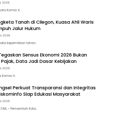
s 2026
ota Komisi X…
gketa Tanah di Cilegon, Kuasa Ahli Waris
puh Jalur Hukum
us 2026
keta kepemilikan lahan…
Tegaskan Sensus Ekonomi 2026 Bukan
Pajak, Data Jadi Dasar Kebijakan
us 2026
a Komisi X…
gsel Perkuat Transparansi dan Integritas
 Diskominfo Siap Edukasi Masyarakat
us 2026
AN, – Pemerintah Kota…