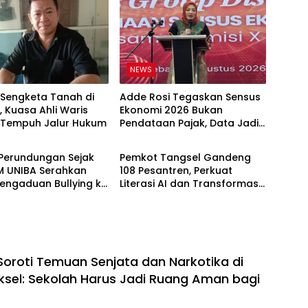
NEWS
 Sengketa Tanah di
Adde Rosi Tegaskan Sensus
, Kuasa Ahli Waris
Ekonomi 2026 Bukan
Tempuh Jalur Hukum
Pendataan Pajak, Data Jadi
NEWS
Dasar Kebijakan
Perundungan Sejak
Pemkot Tangsel Gandeng
KM UNIBA Serahkan
108 Pesantren, Perkuat
engaduan Bullying ke
Literasi AI dan Transformasi
njeng
Digital Santri
Soroti Temuan Senjata dan Narkotika di
ksel: Sekolah Harus Jadi Ruang Aman bagi