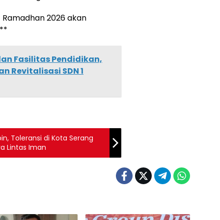
1 Ramadhan 2026 akan
**
an Fasilitas Pendidikan,
n Revitalisasi SDN 1
, Toleransi di Kota Serang
ya Lintas Iman