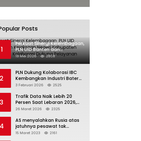
Popular Posts
Perkuat Sinergi Kelembagaan,
1
PLN UID Banten dan
Kejaksaan Negeri Kabupaten
19 Mei 2026
2868
Tangerang Kolaborasi
Dukung Pelayanan Publik
PLN Dukung Kolaborasi IBC
2
Kembangkan Industri Baterai
Terintegrasi, Investasi Capai
3 Februari 2026
2525
USD 6 Miliar
Trafik Data Naik Lebih 20
3
Persen Saat Lebaran 2026,
Indosat Buktikan Jaringan
26 Maret 2026
2325
Tangguh Layani Jutaan
Pemudik
AS menyalahkan Rusia atas
4
jatuhnya pesawat tak
berawak di Laut Hitam,
15 Maret 2023
2161
Moskow menyangkal