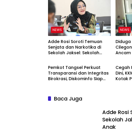
NEWS
NEWS
Adde Rosi Soroti Temuan
Diduga
Senjata dan Narkotika di
Cilegon
Sekolah Jaksel: Sekolah
Ancam 
NEWS
NEWS
Harus Jadi Ruang Aman bagi
Anak
Pemkot Tangsel Perkuat
Cegah 
Transparansi dan Integritas
Dini, K
Birokrasi, Diskominfo Siap
Kotak P
Edukasi Masyarakat
SDN Ra
Baca Juga
Adde Rosi 
Sekolah Ja
Anak