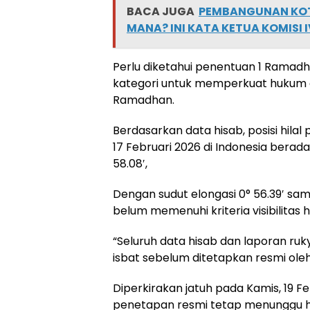
BACA JUGA
PEMBANGUNAN KOT
MANA? INI KATA KETUA KOMISI 
Perlu diketahui penentuan 1 Rama
kategori untuk memperkuat hukum 
Ramadhan.
Berdasarkan data hisab, posisi hila
17 Februari 2026 di Indonesia berada
58.08′,
Dengan sudut elongasi 0° 56.39′ sampa
belum memenuhi kriteria visibilitas h
“Seluruh data hisab dan laporan ru
isbat sebelum ditetapkan resmi oleh
Diperkirakan jatuh pada Kamis, 19 Fe
penetapan resmi tetap menunggu has