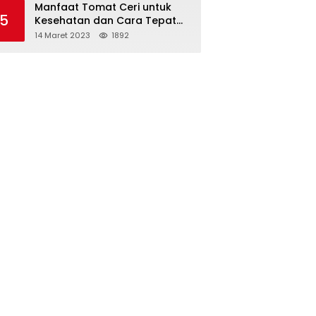
Manfaat Tomat Ceri untuk
5
Kesehatan dan Cara Tepat
Mengonsumsinya
14 Maret 2023
1892