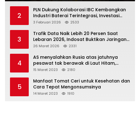
PLN Dukung Kolaborasi IBC Kembangkan
2
Industri Baterai Terintegrasi, Investasi
Capai USD 6 Miliar
3 Februari 2026
2533
Trafik Data Naik Lebih 20 Persen Saat
3
Lebaran 2026, Indosat Buktikan Jaringan
Tangguh Layani Jutaan Pemudik
26 Maret 2026
2331
AS menyalahkan Rusia atas jatuhnya
4
pesawat tak berawak di Laut Hitam,
Moskow menyangkal
15 Maret 2023
2180
Manfaat Tomat Ceri untuk Kesehatan dan
5
Cara Tepat Mengonsumsinya
14 Maret 2023
1910