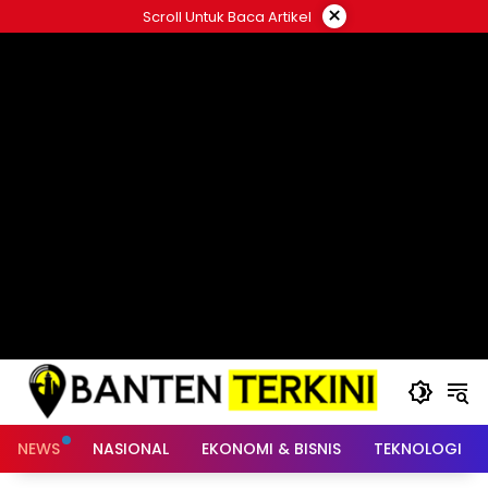
Langsung
×
Scroll Untuk Baca Artikel
ke
konten
NEWS
NASIONAL
EKONOMI & BISNIS
TEKNOLOGI