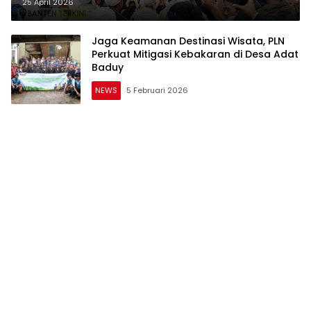
Banten
25 April 2026
Jaga Keamanan Destinasi Wisata, PLN
Perkuat Mitigasi Kebakaran di Desa Adat
Baduy
NEWS
5 Februari 2026