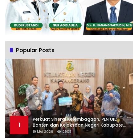
Popular Posts
Perkuat Sinergi Kelembagaan, PLN UID
1
Banten dan Kejaksaan Negeri Kabupaten
Tangerang Kolaborasi Dukung Pelayanan
19 Mei 2026
2905
Publik