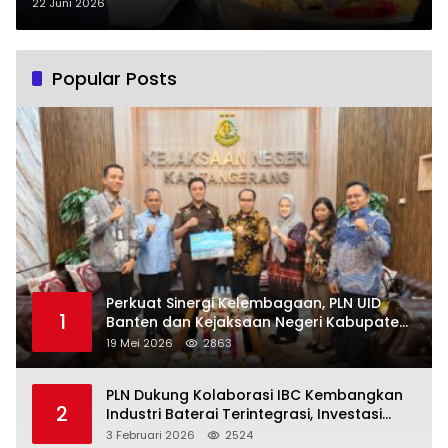
Penjelasannya
22 Juni 2026
Popular Posts
Perkuat Sinergi Kelembagaan, PLN UID
1
Banten dan Kejaksaan Negeri Kabupaten
Tangerang Kolaborasi Dukung Pelayanan
19 Mei 2026
2863
Publik
PLN Dukung Kolaborasi IBC Kembangkan
2
Industri Baterai Terintegrasi, Investasi
Capai USD 6 Miliar
3 Februari 2026
2524