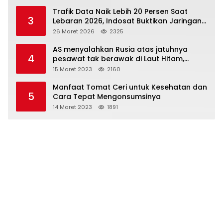
Trafik Data Naik Lebih 20 Persen Saat
3
Lebaran 2026, Indosat Buktikan Jaringan
Tangguh Layani Jutaan Pemudik
26 Maret 2026
2325
AS menyalahkan Rusia atas jatuhnya
4
pesawat tak berawak di Laut Hitam,
Moskow menyangkal
15 Maret 2023
2160
Manfaat Tomat Ceri untuk Kesehatan dan
5
Cara Tepat Mengonsumsinya
14 Maret 2023
1891