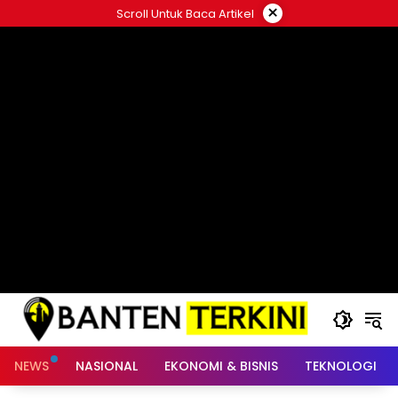
Langsung
×
Scroll Untuk Baca Artikel
ke
konten
NEWS
NASIONAL
EKONOMI & BISNIS
TEKNOLOGI