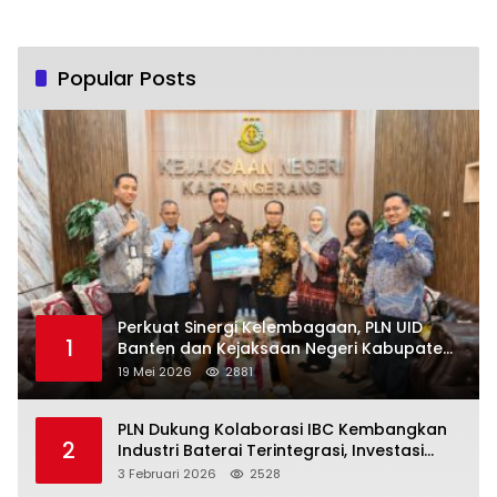
Popular Posts
Perkuat Sinergi Kelembagaan, PLN UID
1
Banten dan Kejaksaan Negeri Kabupaten
Tangerang Kolaborasi Dukung Pelayanan
19 Mei 2026
2881
Publik
PLN Dukung Kolaborasi IBC Kembangkan
2
Industri Baterai Terintegrasi, Investasi
Capai USD 6 Miliar
3 Februari 2026
2528