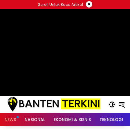
Langsung
×
Scroll Untuk Baca Artikel
ke
konten
NEWS
NASIONAL
EKONOMI & BISNIS
TEKNOLOGI