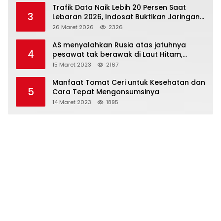
Trafik Data Naik Lebih 20 Persen Saat
3
Lebaran 2026, Indosat Buktikan Jaringan
Tangguh Layani Jutaan Pemudik
26 Maret 2026
2326
AS menyalahkan Rusia atas jatuhnya
4
pesawat tak berawak di Laut Hitam,
Moskow menyangkal
15 Maret 2023
2167
Manfaat Tomat Ceri untuk Kesehatan dan
5
Cara Tepat Mengonsumsinya
14 Maret 2023
1895