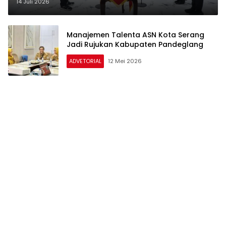
Siap Isi Jabatan Kosong
14 Juli 2026
Manajemen Talenta ASN Kota Serang
Jadi Rujukan Kabupaten Pandeglang
ADVETORIAL
12 Mei 2026