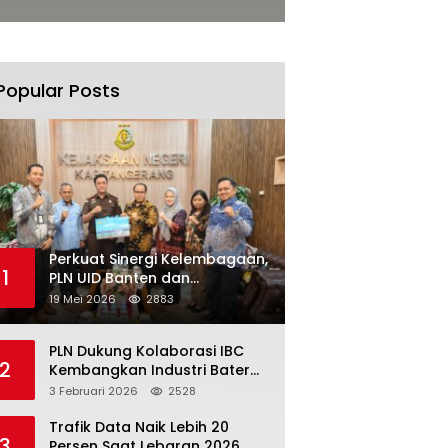
Popular Posts
Perkuat Sinergi Kelembagaan,
1
PLN UID Banten dan
Kejaksaan Negeri Kabupaten
19 Mei 2026
2883
Tangerang Kolaborasi
Dukung Pelayanan Publik
PLN Dukung Kolaborasi IBC
2
Kembangkan Industri Baterai
Terintegrasi, Investasi Capai
3 Februari 2026
2528
USD 6 Miliar
Trafik Data Naik Lebih 20
3
Persen Saat Lebaran 2026,