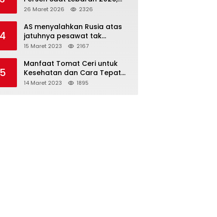
Indosat Buktikan Jaringan
26 Maret 2026
2326
Tangguh Layani Jutaan
Pemudik
AS menyalahkan Rusia atas
4
jatuhnya pesawat tak
berawak di Laut Hitam,
15 Maret 2023
2167
Moskow menyangkal
Manfaat Tomat Ceri untuk
5
Kesehatan dan Cara Tepat
Mengonsumsinya
14 Maret 2023
1895