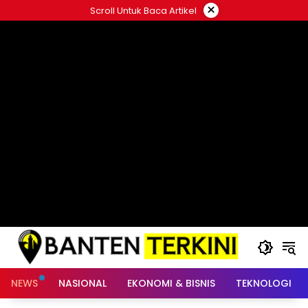
Langsung
×
Scroll Untuk Baca Artikel
ke
konten
NEWS
NASIONAL
EKONOMI & BISNIS
TEKNOLOGI