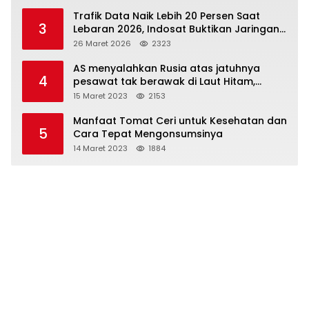
Trafik Data Naik Lebih 20 Persen Saat
3
Lebaran 2026, Indosat Buktikan Jaringan
Tangguh Layani Jutaan Pemudik
26 Maret 2026
2323
AS menyalahkan Rusia atas jatuhnya
4
pesawat tak berawak di Laut Hitam,
Moskow menyangkal
15 Maret 2023
2153
Manfaat Tomat Ceri untuk Kesehatan dan
5
Cara Tepat Mengonsumsinya
14 Maret 2023
1884