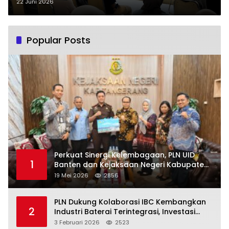
dalam Pemberdayaan
22 Juni 2026
Masyarakat Berbasis Digital
Popular Posts
Perkuat Sinergi Kelembagaan, PLN UID
1
Banten dan Kejaksaan Negeri Kabupaten
Tangerang Kolaborasi Dukung Pelayanan
19 Mei 2026
2856
Publik
PLN Dukung Kolaborasi IBC Kembangkan
2
Industri Baterai Terintegrasi, Investasi
Capai USD 6 Miliar
3 Februari 2026
2523