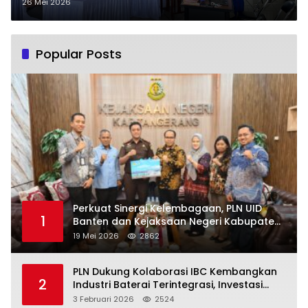
Banten
26 Mei 2026
Popular Posts
Perkuat Sinergi Kelembagaan, PLN UID
1
Banten dan Kejaksaan Negeri Kabupaten
Tangerang Kolaborasi Dukung Pelayanan
19 Mei 2026
2862
Publik
PLN Dukung Kolaborasi IBC Kembangkan
2
Industri Baterai Terintegrasi, Investasi
Capai USD 6 Miliar
3 Februari 2026
2524