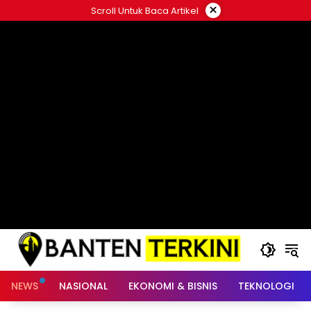
Langsung
×
Scroll Untuk Baca Artikel
ke
konten
NEWS
NASIONAL
EKONOMI & BISNIS
TEKNOLOGI