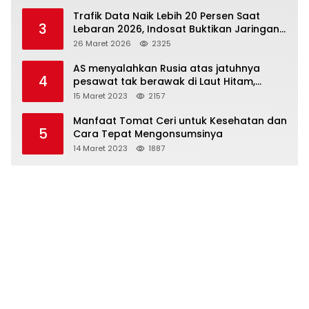
Trafik Data Naik Lebih 20 Persen Saat
3
Lebaran 2026, Indosat Buktikan Jaringan
Tangguh Layani Jutaan Pemudik
26 Maret 2026
2325
AS menyalahkan Rusia atas jatuhnya
4
pesawat tak berawak di Laut Hitam,
Moskow menyangkal
15 Maret 2023
2157
Manfaat Tomat Ceri untuk Kesehatan dan
5
Cara Tepat Mengonsumsinya
14 Maret 2023
1887