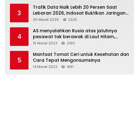
Trafik Data Naik Lebih 20 Persen Saat
3
Lebaran 2026, Indosat Buktikan Jaringan
Tangguh Layani Jutaan Pemudik
26 Maret 2026
2325
AS menyalahkan Rusia atas jatuhnya
4
pesawat tak berawak di Laut Hitam,
Moskow menyangkal
15 Maret 2023
2160
Manfaat Tomat Ceri untuk Kesehatan dan
5
Cara Tepat Mengonsumsinya
14 Maret 2023
1891