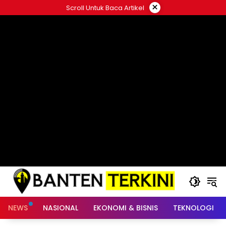
Langsung
×
Scroll Untuk Baca Artikel
ke
konten
NEWS
NASIONAL
EKONOMI & BISNIS
TEKNOLOGI