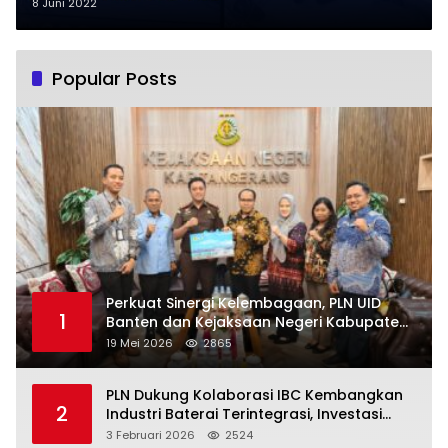
8 Juni 2022
Popular Posts
Perkuat Sinergi Kelembagaan, PLN UID
1
Banten dan Kejaksaan Negeri Kabupaten
Tangerang Kolaborasi Dukung Pelayanan
19 Mei 2026
2865
Publik
PLN Dukung Kolaborasi IBC Kembangkan
2
Industri Baterai Terintegrasi, Investasi
Capai USD 6 Miliar
3 Februari 2026
2524