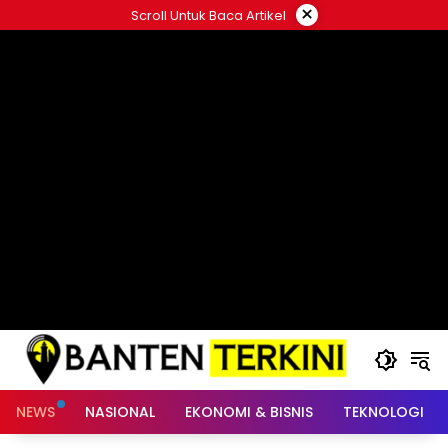
Langsung
×
Scroll Untuk Baca Artikel
ke
konten
NEWS
NASIONAL
EKONOMI & BISNIS
TEKNOLOGI