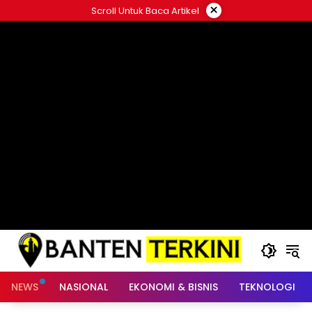
Langsung
×
Scroll Untuk Baca Artikel
ke
konten
NEWS
NASIONAL
EKONOMI & BISNIS
TEKNOLOGI