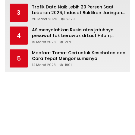
Trafik Data Naik Lebih 20 Persen Saat
3
Lebaran 2026, Indosat Buktikan Jaringan
Tangguh Layani Jutaan Pemudik
26 Maret 2026
2329
AS menyalahkan Rusia atas jatuhnya
4
pesawat tak berawak di Laut Hitam,
Moskow menyangkal
15 Maret 2023
2171
Manfaat Tomat Ceri untuk Kesehatan dan
5
Cara Tepat Mengonsumsinya
14 Maret 2023
1901