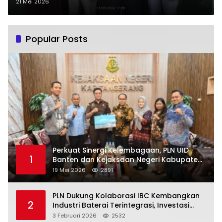
Sidang Lanjutan Dijadwalkan Juni
21 Mei 2026
2026
Popular Posts
Perkuat Sinergi Kelembagaan, PLN UID
1
Banten dan Kejaksaan Negeri Kabupaten
Tangerang Kolaborasi Dukung Pelayanan
19 Mei 2026
2891
Publik
PLN Dukung Kolaborasi IBC Kembangkan
2
Industri Baterai Terintegrasi, Investasi
Capai USD 6 Miliar
3 Februari 2026
2532