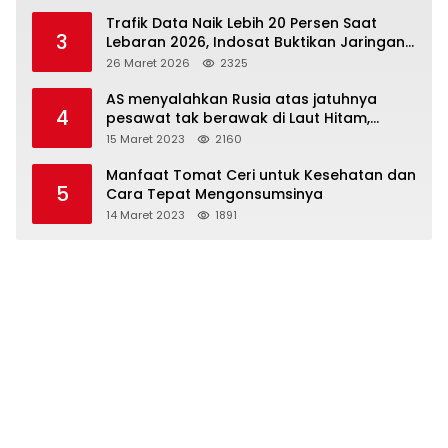
Trafik Data Naik Lebih 20 Persen Saat
3
Lebaran 2026, Indosat Buktikan Jaringan
Tangguh Layani Jutaan Pemudik
26 Maret 2026
2325
AS menyalahkan Rusia atas jatuhnya
4
pesawat tak berawak di Laut Hitam,
Moskow menyangkal
15 Maret 2023
2160
Manfaat Tomat Ceri untuk Kesehatan dan
5
Cara Tepat Mengonsumsinya
14 Maret 2023
1891