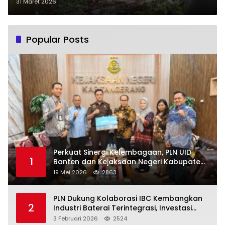
Dibongkar
31 Maret 2026
Popular Posts
Perkuat Sinergi Kelembagaan, PLN UID
1
Banten dan Kejaksaan Negeri Kabupaten
Tangerang Kolaborasi Dukung Pelayanan
19 Mei 2026
2863
Publik
PLN Dukung Kolaborasi IBC Kembangkan
2
Industri Baterai Terintegrasi, Investasi
Capai USD 6 Miliar
3 Februari 2026
2524