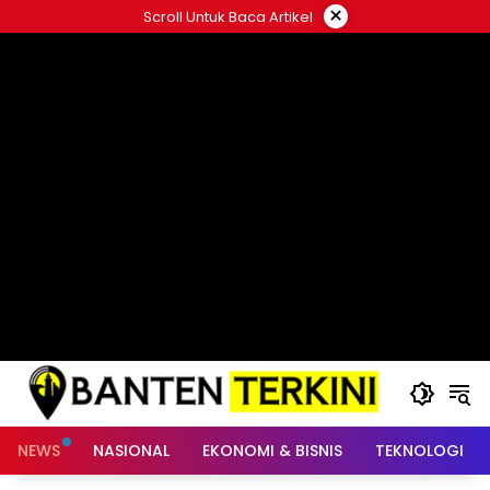
Langsung
×
Scroll Untuk Baca Artikel
ke
konten
NEWS
NASIONAL
EKONOMI & BISNIS
TEKNOLOGI