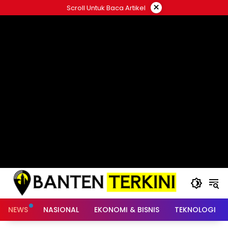
Langsung
×
Scroll Untuk Baca Artikel
ke
konten
NEWS
NASIONAL
EKONOMI & BISNIS
TEKNOLOGI