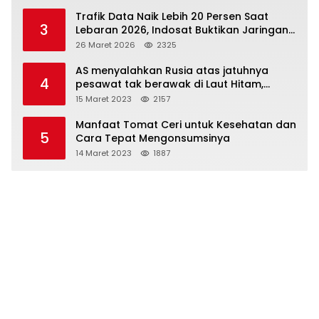
Trafik Data Naik Lebih 20 Persen Saat
3
Lebaran 2026, Indosat Buktikan Jaringan
Tangguh Layani Jutaan Pemudik
26 Maret 2026
2325
AS menyalahkan Rusia atas jatuhnya
4
pesawat tak berawak di Laut Hitam,
Moskow menyangkal
15 Maret 2023
2157
Manfaat Tomat Ceri untuk Kesehatan dan
5
Cara Tepat Mengonsumsinya
14 Maret 2023
1887