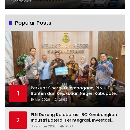
Pilih Kapal
18 Maret 2026
Popular Posts
Perkuat Sinergi Kelembagaan, PLN UID
1
Banten dan Kejaksaan Negeri Kabupaten
Tangerang Kolaborasi Dukung Pelayanan
19 Mei 2026
2862
Publik
PLN Dukung Kolaborasi IBC Kembangkan
2
Industri Baterai Terintegrasi, Investasi
Capai USD 6 Miliar
3 Februari 2026
2524