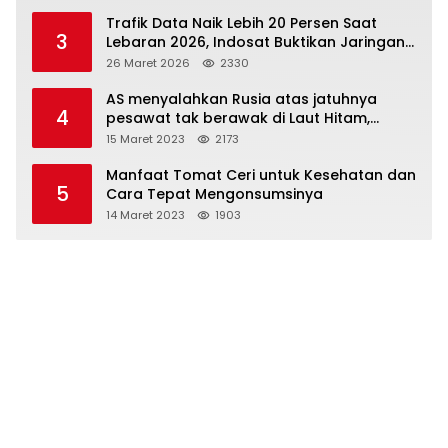
Trafik Data Naik Lebih 20 Persen Saat
3
Lebaran 2026, Indosat Buktikan Jaringan
Tangguh Layani Jutaan Pemudik
26 Maret 2026
2330
AS menyalahkan Rusia atas jatuhnya
4
pesawat tak berawak di Laut Hitam,
Moskow menyangkal
15 Maret 2023
2173
Manfaat Tomat Ceri untuk Kesehatan dan
5
Cara Tepat Mengonsumsinya
14 Maret 2023
1903