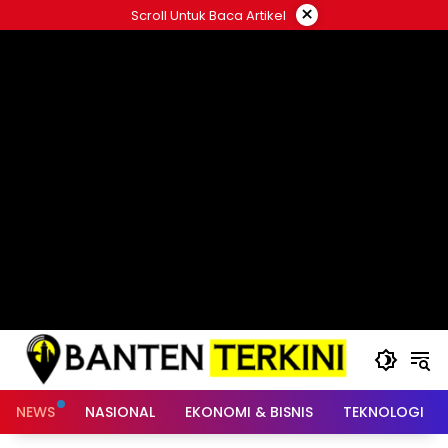
Langsung
×
Scroll Untuk Baca Artikel
ke
konten
NEWS
NASIONAL
EKONOMI & BISNIS
TEKNOLOGI