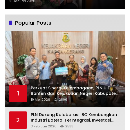
Evaluasi
21 Januari 2026
Popular Posts
Perkuat Sinergi Kelembagaan, PLN UID
1
Banten dan Kejaksaan Negeri Kabupaten
Tangerang Kolaborasi Dukung Pelayanan
19 Mei 2026
2896
Publik
PLN Dukung Kolaborasi IBC Kembangkan
2
Industri Baterai Terintegrasi, Investasi
Capai USD 6 Miliar
3 Februari 2026
2533