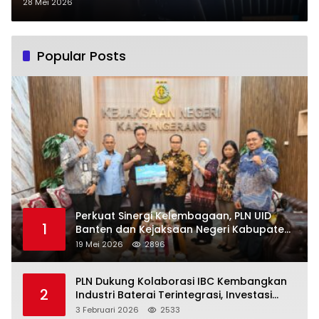
Menteri
28 Mei 2026
Popular Posts
Perkuat Sinergi Kelembagaan, PLN UID
1
Banten dan Kejaksaan Negeri Kabupaten
Tangerang Kolaborasi Dukung Pelayanan
19 Mei 2026
2896
Publik
PLN Dukung Kolaborasi IBC Kembangkan
2
Industri Baterai Terintegrasi, Investasi
Capai USD 6 Miliar
3 Februari 2026
2533