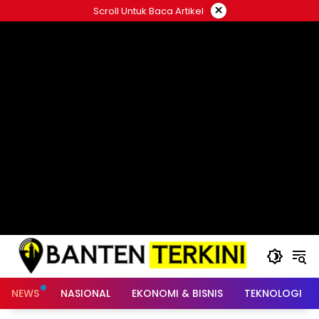
Langsung
×
Scroll Untuk Baca Artikel
ke
konten
NEWS
NASIONAL
EKONOMI & BISNIS
TEKNOLOGI