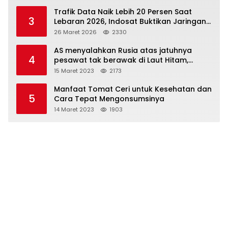
Trafik Data Naik Lebih 20 Persen Saat
3
Lebaran 2026, Indosat Buktikan Jaringan
Tangguh Layani Jutaan Pemudik
26 Maret 2026
2330
AS menyalahkan Rusia atas jatuhnya
4
pesawat tak berawak di Laut Hitam,
Moskow menyangkal
15 Maret 2023
2173
Manfaat Tomat Ceri untuk Kesehatan dan
5
Cara Tepat Mengonsumsinya
14 Maret 2023
1903