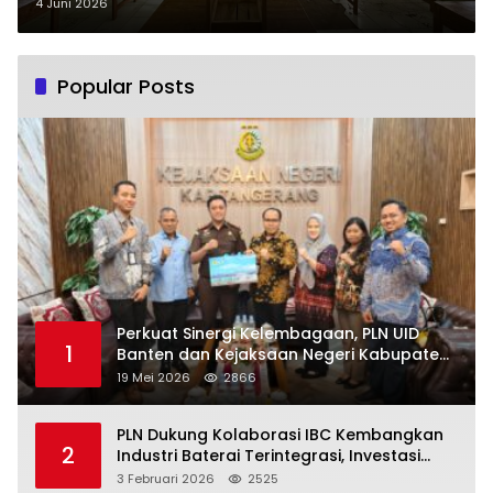
Generasi Citepuseun
4 Juni 2026
Popular Posts
Perkuat Sinergi Kelembagaan, PLN UID
1
Banten dan Kejaksaan Negeri Kabupaten
Tangerang Kolaborasi Dukung Pelayanan
19 Mei 2026
2866
Publik
PLN Dukung Kolaborasi IBC Kembangkan
2
Industri Baterai Terintegrasi, Investasi
Capai USD 6 Miliar
3 Februari 2026
2525