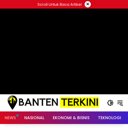
Langsung
×
Scroll Untuk Baca Artikel
ke
konten
NEWS
NASIONAL
EKONOMI & BISNIS
TEKNOLOGI