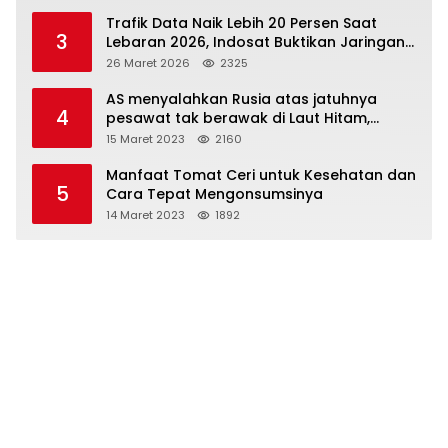
Trafik Data Naik Lebih 20 Persen Saat
3
Lebaran 2026, Indosat Buktikan Jaringan
Tangguh Layani Jutaan Pemudik
26 Maret 2026
2325
AS menyalahkan Rusia atas jatuhnya
4
pesawat tak berawak di Laut Hitam,
Moskow menyangkal
15 Maret 2023
2160
Manfaat Tomat Ceri untuk Kesehatan dan
5
Cara Tepat Mengonsumsinya
14 Maret 2023
1892