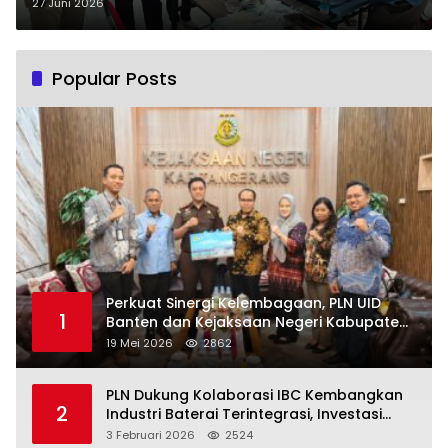
Usai Pelantikan Pengurus Baru
27 Juni 2026
Popular Posts
Perkuat Sinergi Kelembagaan, PLN UID
1
Banten dan Kejaksaan Negeri Kabupaten
Tangerang Kolaborasi Dukung Pelayanan
19 Mei 2026
2862
Publik
PLN Dukung Kolaborasi IBC Kembangkan
2
Industri Baterai Terintegrasi, Investasi
Capai USD 6 Miliar
3 Februari 2026
2524