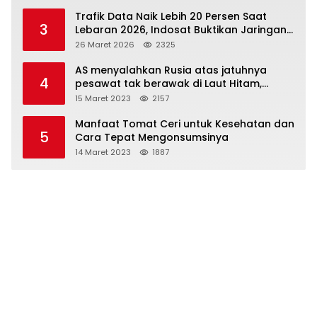
Trafik Data Naik Lebih 20 Persen Saat
3
Lebaran 2026, Indosat Buktikan Jaringan
Tangguh Layani Jutaan Pemudik
26 Maret 2026
2325
AS menyalahkan Rusia atas jatuhnya
4
pesawat tak berawak di Laut Hitam,
Moskow menyangkal
15 Maret 2023
2157
Manfaat Tomat Ceri untuk Kesehatan dan
5
Cara Tepat Mengonsumsinya
14 Maret 2023
1887