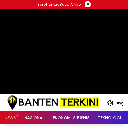
Langsung
×
Scroll Untuk Baca Artikel
ke
konten
NEWS
NASIONAL
EKONOMI & BISNIS
TEKNOLOGI