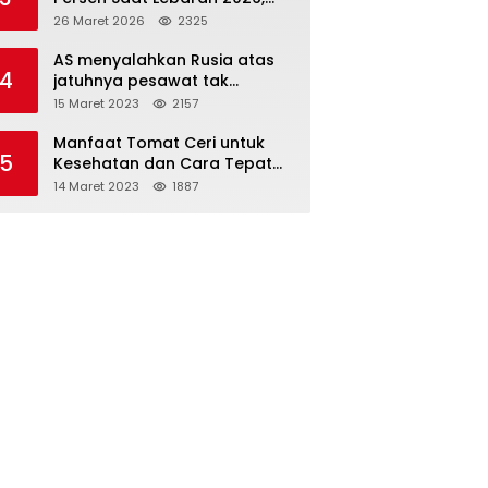
Indosat Buktikan Jaringan
26 Maret 2026
2325
Tangguh Layani Jutaan
Pemudik
AS menyalahkan Rusia atas
4
jatuhnya pesawat tak
berawak di Laut Hitam,
15 Maret 2023
2157
Moskow menyangkal
Manfaat Tomat Ceri untuk
5
Kesehatan dan Cara Tepat
Mengonsumsinya
14 Maret 2023
1887