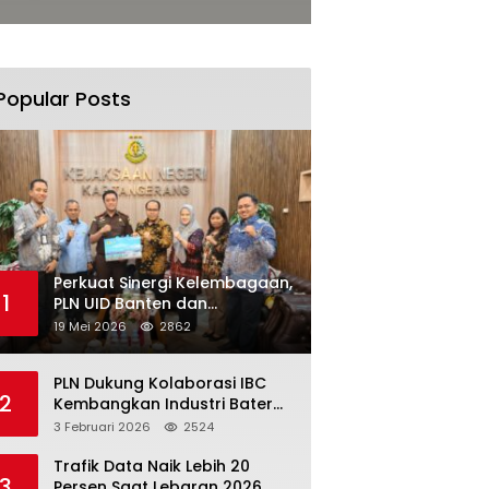
Popular Posts
Perkuat Sinergi Kelembagaan,
1
PLN UID Banten dan
Kejaksaan Negeri Kabupaten
19 Mei 2026
2862
Tangerang Kolaborasi
Dukung Pelayanan Publik
PLN Dukung Kolaborasi IBC
2
Kembangkan Industri Baterai
Terintegrasi, Investasi Capai
3 Februari 2026
2524
USD 6 Miliar
Trafik Data Naik Lebih 20
3
Persen Saat Lebaran 2026,