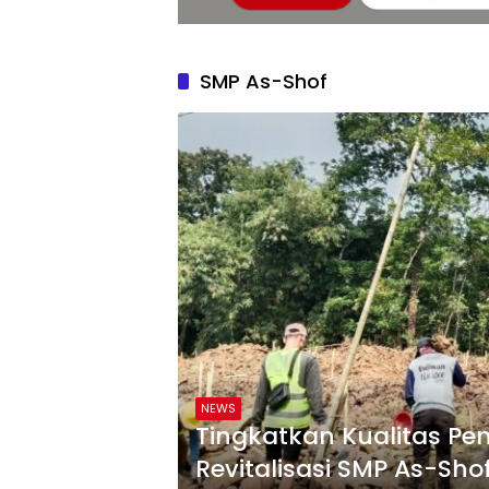
SMP As-Shof
NEWS
Tingkatkan Kualitas Pen
Revitalisasi SMP As-Sho