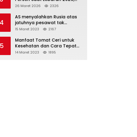
Indosat Buktikan Jaringan
26 Maret 2026
2326
Tangguh Layani Jutaan
Pemudik
AS menyalahkan Rusia atas
4
jatuhnya pesawat tak
berawak di Laut Hitam,
15 Maret 2023
2167
Moskow menyangkal
Manfaat Tomat Ceri untuk
5
Kesehatan dan Cara Tepat
Mengonsumsinya
14 Maret 2023
1895