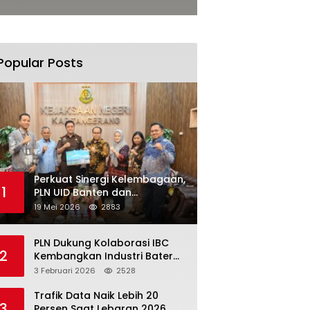
Popular Posts
Perkuat Sinergi Kelembagaan,
1
PLN UID Banten dan
Kejaksaan Negeri Kabupaten
19 Mei 2026
2883
Tangerang Kolaborasi
Dukung Pelayanan Publik
PLN Dukung Kolaborasi IBC
2
Kembangkan Industri Baterai
Terintegrasi, Investasi Capai
3 Februari 2026
2528
USD 6 Miliar
Trafik Data Naik Lebih 20
3
Persen Saat Lebaran 2026,