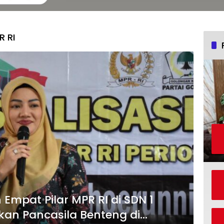
R RI
 Empat Pilar MPR RI di SDN 1
kan Pancasila Benteng di