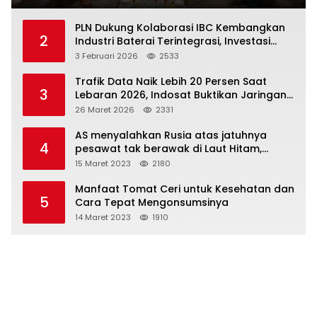
Publik
PLN Dukung Kolaborasi IBC Kembangkan
2
Industri Baterai Terintegrasi, Investasi
Capai USD 6 Miliar
3 Februari 2026
2533
Trafik Data Naik Lebih 20 Persen Saat
3
Lebaran 2026, Indosat Buktikan Jaringan
Tangguh Layani Jutaan Pemudik
26 Maret 2026
2331
AS menyalahkan Rusia atas jatuhnya
4
pesawat tak berawak di Laut Hitam,
Moskow menyangkal
15 Maret 2023
2180
Manfaat Tomat Ceri untuk Kesehatan dan
5
Cara Tepat Mengonsumsinya
14 Maret 2023
1910