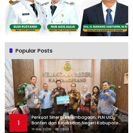
Popular Posts
Perkuat Sinergi Kelembagaan, PLN UID
1
Banten dan Kejaksaan Negeri Kabupaten
Tangerang Kolaborasi Dukung Pelayanan
19 Mei 2026
2904