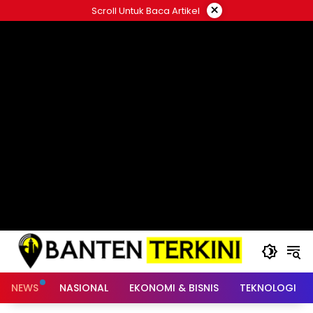
Langsung
×
Scroll Untuk Baca Artikel
ke
konten
NEWS
NASIONAL
EKONOMI & BISNIS
TEKNOLOGI