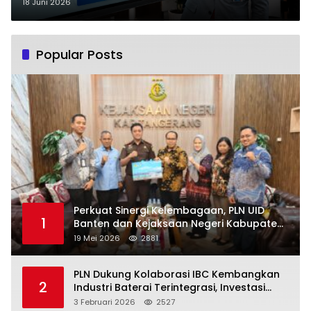
untuk Tingkatkan Layanan Publik
18 Juni 2026
Popular Posts
Perkuat Sinergi Kelembagaan, PLN UID
1
Banten dan Kejaksaan Negeri Kabupaten
Tangerang Kolaborasi Dukung Pelayanan
19 Mei 2026
2881
Publik
PLN Dukung Kolaborasi IBC Kembangkan
2
Industri Baterai Terintegrasi, Investasi
Capai USD 6 Miliar
3 Februari 2026
2527