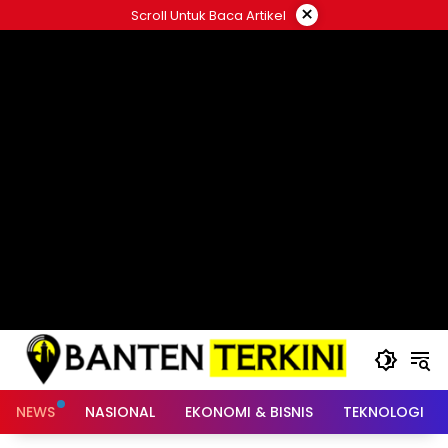
Langsung
×
Scroll Untuk Baca Artikel
ke
konten
NEWS
NASIONAL
EKONOMI & BISNIS
TEKNOLOGI