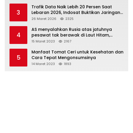
Trafik Data Naik Lebih 20 Persen Saat
3
Lebaran 2026, Indosat Buktikan Jaringan
Tangguh Layani Jutaan Pemudik
26 Maret 2026
2325
AS menyalahkan Rusia atas jatuhnya
4
pesawat tak berawak di Laut Hitam,
Moskow menyangkal
15 Maret 2023
2167
Manfaat Tomat Ceri untuk Kesehatan dan
5
Cara Tepat Mengonsumsinya
14 Maret 2023
1893