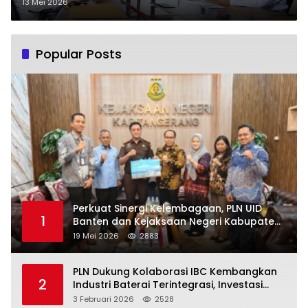
Persaingan Global
13 Mei 2026
Popular Posts
Perkuat Sinergi Kelembagaan, PLN UID
1
Banten dan Kejaksaan Negeri Kabupaten
Tangerang Kolaborasi Dukung Pelayanan
19 Mei 2026
2883
Publik
PLN Dukung Kolaborasi IBC Kembangkan
2
Industri Baterai Terintegrasi, Investasi
Capai USD 6 Miliar
3 Februari 2026
2528