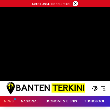
Langsung
×
Scroll Untuk Baca Artikel
ke
konten
NEWS
NASIONAL
EKONOMI & BISNIS
TEKNOLOGI