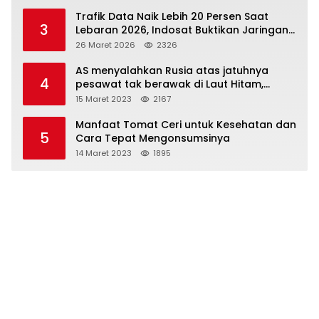
Trafik Data Naik Lebih 20 Persen Saat
3
Lebaran 2026, Indosat Buktikan Jaringan
Tangguh Layani Jutaan Pemudik
26 Maret 2026
2326
AS menyalahkan Rusia atas jatuhnya
4
pesawat tak berawak di Laut Hitam,
Moskow menyangkal
15 Maret 2023
2167
Manfaat Tomat Ceri untuk Kesehatan dan
5
Cara Tepat Mengonsumsinya
14 Maret 2023
1895