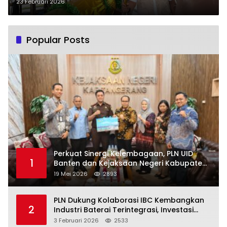
Festival Al Azhom di Tangerang
23 Februari 2026
Popular Posts
Perkuat Sinergi Kelembagaan, PLN UID
1
Banten dan Kejaksaan Negeri Kabupaten
Tangerang Kolaborasi Dukung Pelayanan
19 Mei 2026
2893
Publik
PLN Dukung Kolaborasi IBC Kembangkan
2
Industri Baterai Terintegrasi, Investasi
Capai USD 6 Miliar
3 Februari 2026
2533