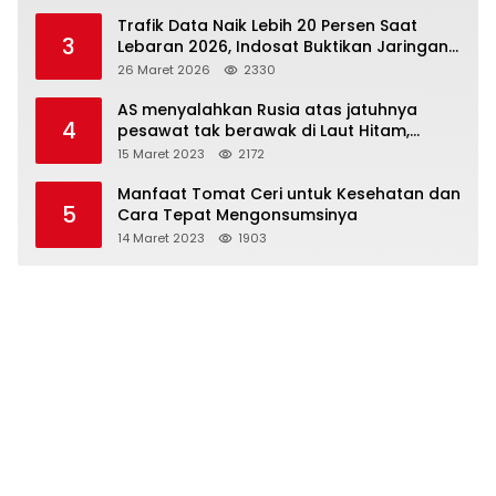
Trafik Data Naik Lebih 20 Persen Saat
3
Lebaran 2026, Indosat Buktikan Jaringan
Tangguh Layani Jutaan Pemudik
26 Maret 2026
2330
AS menyalahkan Rusia atas jatuhnya
4
pesawat tak berawak di Laut Hitam,
Moskow menyangkal
15 Maret 2023
2172
Manfaat Tomat Ceri untuk Kesehatan dan
5
Cara Tepat Mengonsumsinya
14 Maret 2023
1903