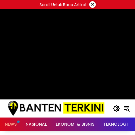
Langsung
×
Scroll Untuk Baca Artikel
ke
konten
NEWS
NASIONAL
EKONOMI & BISNIS
TEKNOLOGI