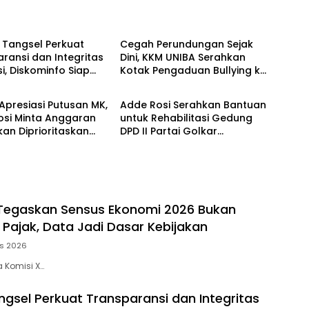
NEWS
 Tangsel Perkuat
Cegah Perundungan Sejak
ransi dan Integritas
Dini, KKM UNIBA Serahkan
si, Diskominfo Siap
Kotak Pengaduan Bullying ke
AL
NEWS
i Masyarakat
SDN Ranjeng
Apresiasi Putusan MK,
Adde Rosi Serahkan Bantuan
osi Minta Anggaran
untuk Rehabilitasi Gedung
kan Diprioritaskan
DPD II Partai Golkar
Sekolah dan Guru
Pandeglang
Tegaskan Sensus Ekonomi 2026 Bukan
Pajak, Data Jadi Dasar Kebijakan
us 2026
a Komisi X…
gsel Perkuat Transparansi dan Integritas