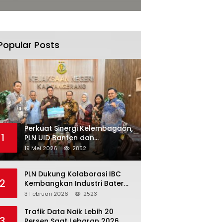
Popular Posts
Perkuat Sinergi Kelembagaan,
1
PLN UID Banten dan
Kejaksaan Negeri Kabupaten
19 Mei 2026
2852
Tangerang Kolaborasi
Dukung Pelayanan Publik
PLN Dukung Kolaborasi IBC
2
Kembangkan Industri Baterai
Terintegrasi, Investasi Capai
3 Februari 2026
2523
USD 6 Miliar
Trafik Data Naik Lebih 20
3
Persen Saat Lebaran 2026,