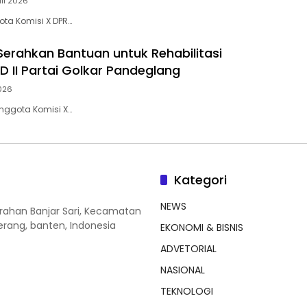
uli 2026
ta Komisi X DPR…
Serahkan Bantuan untuk Rehabilitasi
 II Partai Golkar Pandeglang
2026
nggota Komisi X…
Kategori
NEWS
lurahan Banjar Sari, Kecamatan
erang, banten, Indonesia
EKONOMI & BISNIS
ADVETORIAL
NASIONAL
TEKNOLOGI