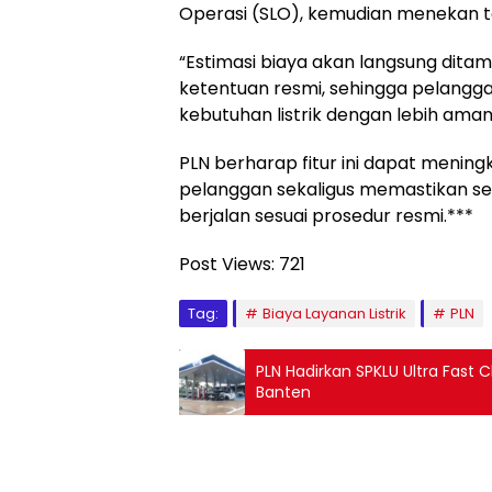
Operasi (SLO), kemudian menekan t
“Estimasi biaya akan langsung ditamp
ketentuan resmi, sehingga pelang
kebutuhan listrik dengan lebih aman
PLN berharap fitur ini dapat menin
pelanggan sekaligus memastikan sel
berjalan sesuai prosedur resmi.***
Post Views:
721
Tag:
Biaya Layanan Listrik
PLN
PLN Hadirkan SPKLU Ultra Fast
Banten