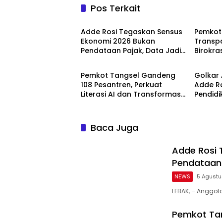
Pos Terkait
NEWS
NEWS
Adde Rosi Tegaskan Sensus
Pemkot
Ekonomi 2026 Bukan
Transpa
Pendataan Pajak, Data Jadi
Birokra
NEWS
NASION
Dasar Kebijakan
Edukas
Pemkot Tangsel Gandeng
Golkar 
108 Pesantren, Perkuat
Adde R
Literasi AI dan Transformasi
Pendidi
Digital Santri
untuk 
Baca Juga
Adde Rosi 
Pendataan 
NEWS
5 Agust
LEBAK, – Anggot
Pemkot Tan