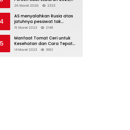
Indosat Buktikan Jaringan
26 Maret 2026
2323
Tangguh Layani Jutaan
Pemudik
AS menyalahkan Rusia atas
4
jatuhnya pesawat tak
berawak di Laut Hitam,
15 Maret 2023
2148
Moskow menyangkal
Manfaat Tomat Ceri untuk
5
Kesehatan dan Cara Tepat
Mengonsumsinya
14 Maret 2023
1882