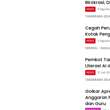
Birokrasi,
NEWS
4 Agust
TANGERANG SELAT
Cegah Peru
Kotak Peng
NEWS
2 Agust
SERANG, – Mahas
Pemkot Tan
Literasi AI
NEWS
31 Juli 2
TANGERANG SELAT
Golkar Apr
Anggaran P
dan Guru