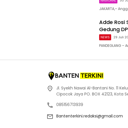
NASIONAL
30 J
JAKARTA,– Anggo
Adde Rosi 
Gedung DPD
NEWS
29 Juli 
PANDEGLANG – A
Jl. Syekh Nawai Al-Bantani No. 11 Ke
Cipocok Jaya PO. BOX 42123, Kota S
085156713939
Bantenterkini.redaksi@gmail.com