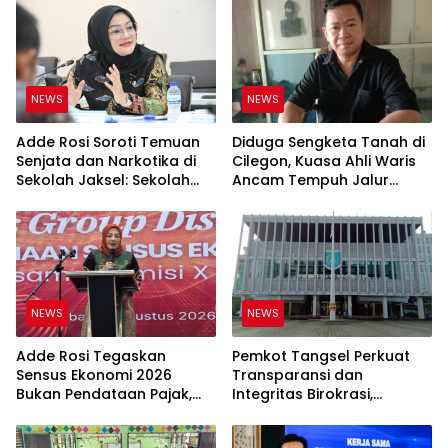
NEWS
NEWS
Adde Rosi Soroti Temuan
Diduga Sengketa Tanah di
Senjata dan Narkotika di
Cilegon, Kuasa Ahli Waris
Sekolah Jaksel: Sekolah
Ancam Tempuh Jalur
Harus Jadi Ruang Aman
Hukum
bagi Anak
NEWS
NEWS
Adde Rosi Tegaskan
Pemkot Tangsel Perkuat
Sensus Ekonomi 2026
Transparansi dan
Bukan Pendataan Pajak,
Integritas Birokrasi,
Data Jadi Dasar Kebijakan
Diskominfo Siap Edukasi
Masyarakat