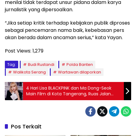
menilai tidak terdapat unsur pidana dalam karya
jurnalistik yang dipersoalkan.
“Jika setiap kritik terhadap kebijakan publik diproses
sebagai pencemaran nama baik, kebebasan pers
akan berada dalam ancaman serius,” kata Yayan.
Post Views:
1,279
Tag:
Budi Rustandi
Polda Banten
Walikota Serang
Wartawan dilaporkan
4 Hari Lisa BLACKPINK dan Ma Dong-Seok
Main Film di Kota Tangerang, Ruas Jalan
Dialihkan
Pos Terkait