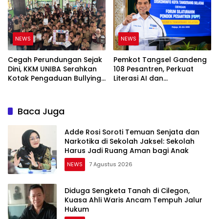
NEWS
NEWS
Cegah Perundungan Sejak
Pemkot Tangsel Gandeng
Dini, KKM UNIBA Serahkan
108 Pesantren, Perkuat
Kotak Pengaduan Bullying
Literasi AI dan
ke SDN Ranjeng
Transformasi Digital Santri
Baca Juga
Adde Rosi Soroti Temuan Senjata dan
Narkotika di Sekolah Jaksel: Sekolah
Harus Jadi Ruang Aman bagi Anak
NEWS
7 Agustus 2026
Diduga Sengketa Tanah di Cilegon,
Kuasa Ahli Waris Ancam Tempuh Jalur
Hukum