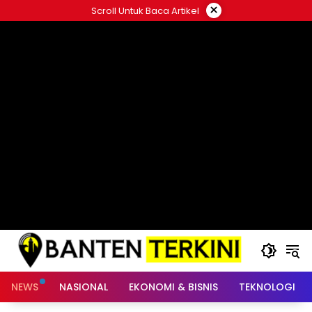
Langsung
×
Scroll Untuk Baca Artikel
ke
konten
NEWS
NASIONAL
EKONOMI & BISNIS
TEKNOLOGI