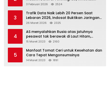
Capai USD 6 Miliar
3 Februari 2026
2524
Trafik Data Naik Lebih 20 Persen Saat
3
Lebaran 2026, Indosat Buktikan Jaringan
Tangguh Layani Jutaan Pemudik
26 Maret 2026
2325
AS menyalahkan Rusia atas jatuhnya
4
pesawat tak berawak di Laut Hitam,
Moskow menyangkal
15 Maret 2023
2160
Manfaat Tomat Ceri untuk Kesehatan dan
5
Cara Tepat Mengonsumsinya
14 Maret 2023
1891