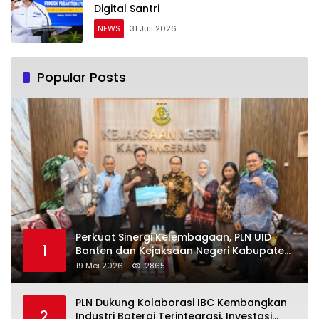
Digital Santri
NEWS
31 Juli 2026
Popular Posts
Perkuat Sinergi Kelembagaan, PLN UID
1
Banten dan Kejaksaan Negeri Kabupaten
Tangerang Kolaborasi Dukung Pelayanan
19 Mei 2026
2865
Publik
PLN Dukung Kolaborasi IBC Kembangkan
2
Industri Baterai Terintegrasi, Investasi