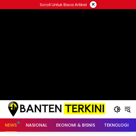
Langsung
×
Scroll Untuk Baca Artikel
ke
konten
NEWS
NASIONAL
EKONOMI & BISNIS
TEKNOLOGI