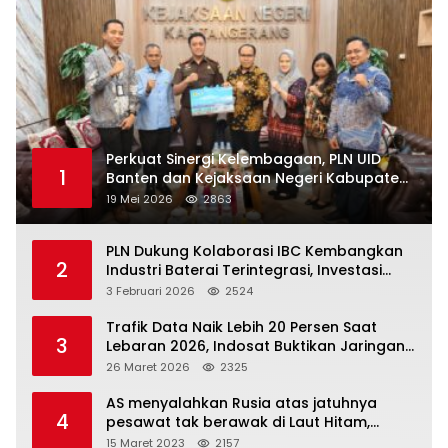
Perkuat Sinergi Kelembagaan, PLN UID
1
Banten dan Kejaksaan Negeri Kabupaten
Tangerang Kolaborasi Dukung Pelayanan
19 Mei 2026
2863
Publik
PLN Dukung Kolaborasi IBC Kembangkan
2
Industri Baterai Terintegrasi, Investasi
Capai USD 6 Miliar
3 Februari 2026
2524
Trafik Data Naik Lebih 20 Persen Saat
3
Lebaran 2026, Indosat Buktikan Jaringan
Tangguh Layani Jutaan Pemudik
26 Maret 2026
2325
AS menyalahkan Rusia atas jatuhnya
4
pesawat tak berawak di Laut Hitam,
Moskow menyangkal
15 Maret 2023
2157