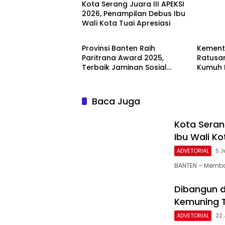
Kota Serang Juara III APEKSI
2026, Penampilan Debus Ibu
Wali Kota Tuai Apresiasi
ADVETORIAL
ADVETO
Provinsi Banten Raih
Kemente
Paritrana Award 2025,
Ratusa
Terbaik Jaminan Sosial
Kumuh 
Ketenagakerjaan
Pandeg
Baca Juga
Kota Seran
Ibu Wali Ko
ADVETORIAL
5 J
BANTEN – Memba
Dibangun d
Kemuning T
ADVETORIAL
22 