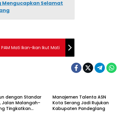
g Mengucapkan Selamat
lang
PAM Mati Ikan-Ikan Ikut Mati
RIAL
ADVETORIAL
un dengan Standar
Manajemen Talenta ASN
i, Jalan Malangah–
Kota Serang Jadi Rujukan
ng Tingkatkan
Kabupaten Pandeglang
vitas dan Ekonomi