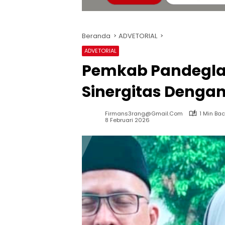
Beranda
ADVETORIAL
ADVETORIAL
Pemkab Pandegla
Sinergitas Denga
Firmans3rang@gmail.com
1 Min Ba
8 Februari 2026