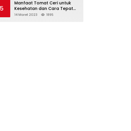
Manfaat Tomat Ceri untuk
5
Kesehatan dan Cara Tepat
Mengonsumsinya
14 Maret 2023
1895