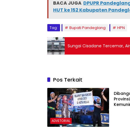
BACA JUGA
DPUPR Pandeglan
HUT ke 152 Kabupaten Pandeg
Tag:
Bupati Pandeglang
HPN
Sungai Cisadane Tercemar, Air 
Pos Terkait
ADVETO
Dibang
Provins
Kemuni
Konekti
Desa
ADVETORIAL