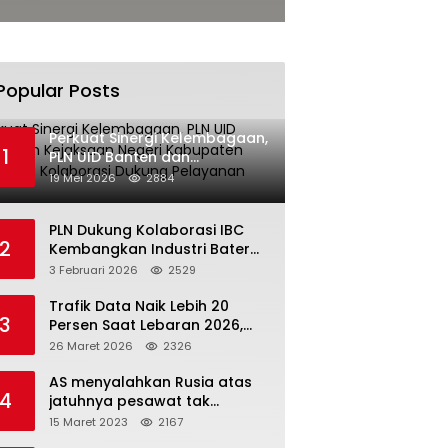
Popular Posts
Perkuat Sinergi Kelembagaan,
1
PLN UID Banten dan
Kejaksaan Negeri Kabupaten
19 Mei 2026
2884
Tangerang Kolaborasi
Dukung Pelayanan Publik
PLN Dukung Kolaborasi IBC
2
Kembangkan Industri Baterai
Terintegrasi, Investasi Capai
3 Februari 2026
2529
USD 6 Miliar
Trafik Data Naik Lebih 20
3
Persen Saat Lebaran 2026,
Indosat Buktikan Jaringan
26 Maret 2026
2326
Tangguh Layani Jutaan
Pemudik
AS menyalahkan Rusia atas
4
jatuhnya pesawat tak
berawak di Laut Hitam,
15 Maret 2023
2167
Moskow menyangkal