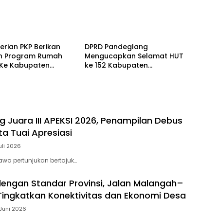
RIAL
ADVETORIAL
rian PKP Berikan
DPRD Pandeglang
n Program Rumah
Mengucapkan Selamat HUT
Ke Kabupaten
ke 152 Kabupaten
lang
Pandeglang
g Juara III APEKSI 2026, Penampilan Debus
ta Tuai Apresiasi
uli 2026
wa pertunjukan bertajuk…
engan Standar Provinsi, Jalan Malangah–
ingkatkan Konektivitas dan Ekonomi Desa
Juni 2026