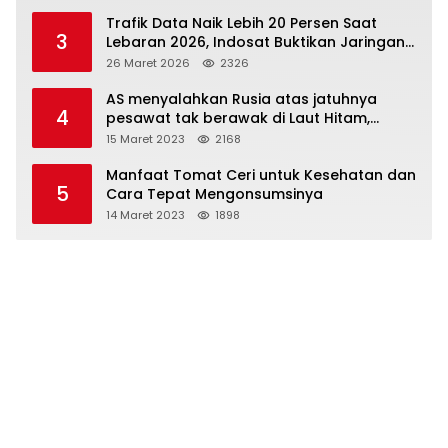
Trafik Data Naik Lebih 20 Persen Saat
3
Lebaran 2026, Indosat Buktikan Jaringan
Tangguh Layani Jutaan Pemudik
26 Maret 2026
2326
AS menyalahkan Rusia atas jatuhnya
4
pesawat tak berawak di Laut Hitam,
Moskow menyangkal
15 Maret 2023
2168
Manfaat Tomat Ceri untuk Kesehatan dan
5
Cara Tepat Mengonsumsinya
14 Maret 2023
1898