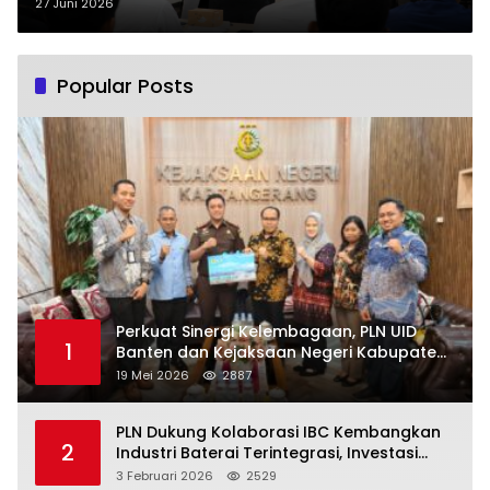
Dukung Pelatihan AI dan Coding
27 Juni 2026
Remaja Masjid
Popular Posts
Perkuat Sinergi Kelembagaan, PLN UID
1
Banten dan Kejaksaan Negeri Kabupaten
Tangerang Kolaborasi Dukung Pelayanan
19 Mei 2026
2887
Publik
PLN Dukung Kolaborasi IBC Kembangkan
2
Industri Baterai Terintegrasi, Investasi
Capai USD 6 Miliar
3 Februari 2026
2529