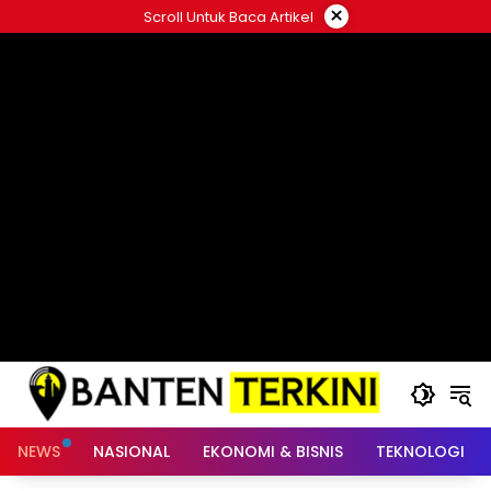
Langsung
×
Scroll Untuk Baca Artikel
ke
konten
NEWS
NASIONAL
EKONOMI & BISNIS
TEKNOLOGI