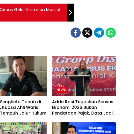
 Ciruas Gelar Khitanan Massal
NEWS
 Sengketa Tanah di
Adde Rosi Tegaskan Sensus
, Kuasa Ahli Waris
Ekonomi 2026 Bukan
Tempuh Jalur Hukum
Pendataan Pajak, Data Jadi
Dasar Kebijakan