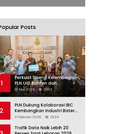
Popular Posts
Perkuat Sinergi Kelembagaan,
1
PLN UID Banten dan
Kejaksaan Negeri Kabupaten
19 Mei 2026
2863
Tangerang Kolaborasi
Dukung Pelayanan Publik
PLN Dukung Kolaborasi IBC
2
Kembangkan Industri Baterai
Terintegrasi, Investasi Capai
3 Februari 2026
2524
USD 6 Miliar
Trafik Data Naik Lebih 20
3
Persen Saat Lebaran 2026,