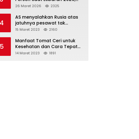
Indosat Buktikan Jaringan
26 Maret 2026
2325
Tangguh Layani Jutaan
Pemudik
AS menyalahkan Rusia atas
4
jatuhnya pesawat tak
berawak di Laut Hitam,
15 Maret 2023
2160
Moskow menyangkal
Manfaat Tomat Ceri untuk
5
Kesehatan dan Cara Tepat
Mengonsumsinya
14 Maret 2023
1891