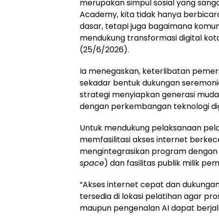
merupakan simpul sosial yang sangat 
Academy, kita tidak hanya berbicara 
dasar, tetapi juga bagaimana komu
mendukung transformasi digital kota
(25/6/2026).
Ia menegaskan, keterlibatan pemer
sekadar bentuk dukungan seremonia
strategi menyiapkan generasi mud
dengan perkembangan teknologi dig
Untuk mendukung pelaksanaan pelat
memfasilitasi akses internet berkec
mengintegrasikan program dengan r
space
) dan fasilitas publik milik p
“Akses internet cepat dan dukungan
tersedia di lokasi pelatihan agar p
maupun pengenalan AI dapat berjala