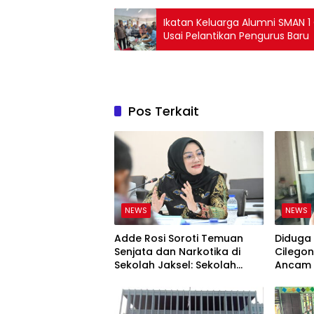
Ikatan Keluarga Alumni SMAN 1
Usai Pelantikan Pengurus Baru
Pos Terkait
NEWS
NEWS
Adde Rosi Soroti Temuan
Diduga
Senjata dan Narkotika di
Cilegon
Sekolah Jaksel: Sekolah
Ancam 
Harus Jadi Ruang Aman bagi
Anak