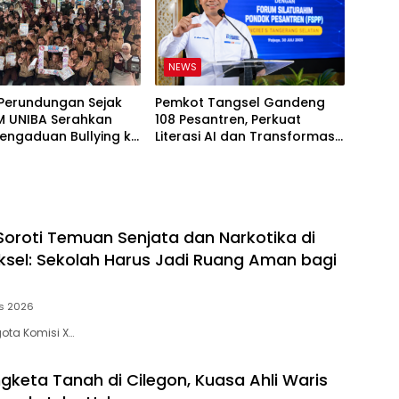
NEWS
Perundungan Sejak
Pemkot Tangsel Gandeng
KM UNIBA Serahkan
108 Pesantren, Perkuat
engaduan Bullying ke
Literasi AI dan Transformasi
njeng
Digital Santri
Soroti Temuan Senjata dan Narkotika di
ksel: Sekolah Harus Jadi Ruang Aman bagi
s 2026
ota Komisi X…
gketa Tanah di Cilegon, Kuasa Ahli Waris