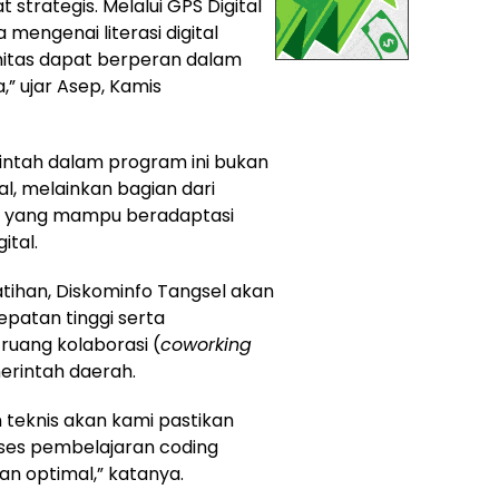
strategis. Melalui GPS Digital
mengenai literasi digital
nitas dapat berperan dalam
,” ujar Asep, Kamis
intah dalam program ini bukan
l, melainkan bagian dari
a yang mampu beradaptasi
ital.
ihan, Diskominfo Tangsel akan
epatan tinggi serta
uang kolaborasi (
coworking
emerintah daerah.
 teknis akan kami pastikan
roses pembelajaran coding
n optimal,” katanya.