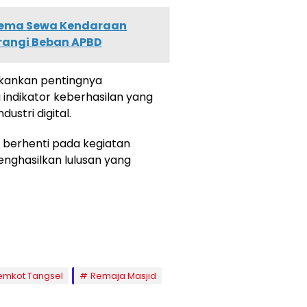
kema Sewa Kendaraan
urangi Beban APBD
nekankan pentingnya
 indikator keberhasilan yang
ustri digital.
 berhenti pada kegiatan
nghasilkan lulusan yang
emkot Tangsel
Remaja Masjid