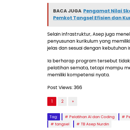
BACA JUGA
Pengamat Nilai S
Pemkot Tangsel Efisien dan K
Selain infrastruktur, Asep juga me
penyusunan kurikulum yang memiliki
jelas dan sesuai dengan kebutuhan ind
Ia berharap program tersebut tidak
pelatihan semata, tetapi mampu me
memiliki kompetensi nyata.
Post Views:
366
1
2
»
Tag:
Pelatihan AI dan Coding
P
tangsel
TB Asep Nurdin