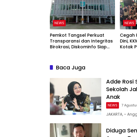
NEWS
NEWS
Pemkot Tangsel Perkuat
Cegah 
Transparansi dan Integritas
Dini, K
Birokrasi, Diskominfo Siap
Kotak P
Edukasi Masyarakat
SDN Ra
Baca Juga
Adde Rosi 
Sekolah Ja
Anak
NEWS
7 Agustu
JAKARTA, – Angg
Diduga Sen