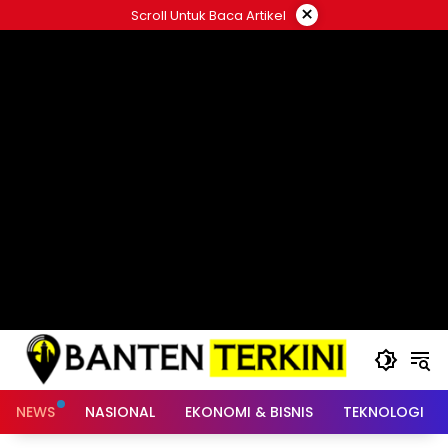
Langsung
×
Scroll Untuk Baca Artikel
ke
konten
NEWS
NASIONAL
EKONOMI & BISNIS
TEKNOLOGI