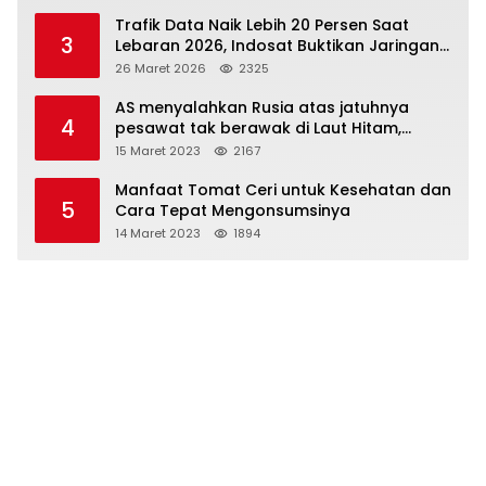
Trafik Data Naik Lebih 20 Persen Saat
3
Lebaran 2026, Indosat Buktikan Jaringan
Tangguh Layani Jutaan Pemudik
26 Maret 2026
2325
AS menyalahkan Rusia atas jatuhnya
4
pesawat tak berawak di Laut Hitam,
Moskow menyangkal
15 Maret 2023
2167
Manfaat Tomat Ceri untuk Kesehatan dan
5
Cara Tepat Mengonsumsinya
14 Maret 2023
1894