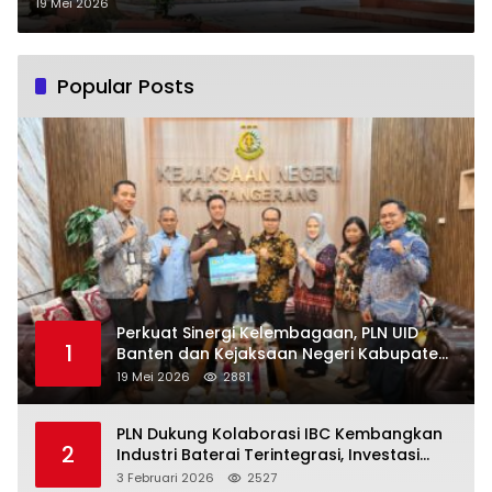
Ternyata Ini Penyebabnya
19 Mei 2026
Popular Posts
Perkuat Sinergi Kelembagaan, PLN UID
1
Banten dan Kejaksaan Negeri Kabupaten
Tangerang Kolaborasi Dukung Pelayanan
19 Mei 2026
2881
Publik
PLN Dukung Kolaborasi IBC Kembangkan
2
Industri Baterai Terintegrasi, Investasi
Capai USD 6 Miliar
3 Februari 2026
2527