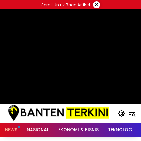
Langsung
×
Scroll Untuk Baca Artikel
ke
konten
NEWS
NASIONAL
EKONOMI & BISNIS
TEKNOLOGI