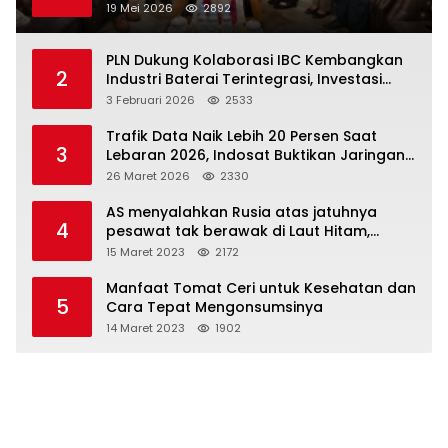
Tangerang Kolaborasi Dukung Pelayanan
19 Mei 2026
2892
Publik
PLN Dukung Kolaborasi IBC Kembangkan
2
Industri Baterai Terintegrasi, Investasi
Capai USD 6 Miliar
3 Februari 2026
2533
Trafik Data Naik Lebih 20 Persen Saat
3
Lebaran 2026, Indosat Buktikan Jaringan
Tangguh Layani Jutaan Pemudik
26 Maret 2026
2330
AS menyalahkan Rusia atas jatuhnya
4
pesawat tak berawak di Laut Hitam,
Moskow menyangkal
15 Maret 2023
2172
Manfaat Tomat Ceri untuk Kesehatan dan
5
Cara Tepat Mengonsumsinya
14 Maret 2023
1902