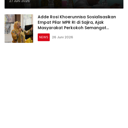
Rangkasbitung Timur, Tekankan
27 Juni 2026
Pentingnya Menjaga Persatuan
Bangsa
Adde Rosi Khoerunnisa Sosialisasikan
Empat Pilar MPR RI di Sajira, Ajak
Masyarakat Perkokoh Semangat
Kebangsaan
NEWS
26 Juni 2026