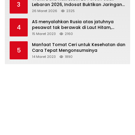
3
Lebaran 2026, Indosat Buktikan Jaringan
Tangguh Layani Jutaan Pemudik
26 Maret 2026
2325
AS menyalahkan Rusia atas jatuhnya
4
pesawat tak berawak di Laut Hitam,
Moskow menyangkal
15 Maret 2023
2160
Manfaat Tomat Ceri untuk Kesehatan dan
5
Cara Tepat Mengonsumsinya
14 Maret 2023
1890