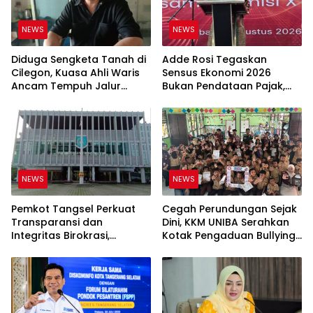
NEWS
NEWS
Diduga Sengketa Tanah di
Adde Rosi Tegaskan
Cilegon, Kuasa Ahli Waris
Sensus Ekonomi 2026
Ancam Tempuh Jalur
Bukan Pendataan Pajak,
Hukum
Data Jadi Dasar Kebijakan
NEWS
NEWS
Pemkot Tangsel Perkuat
Cegah Perundungan Sejak
Transparansi dan
Dini, KKM UNIBA Serahkan
Integritas Birokrasi,
Kotak Pengaduan Bullying
Diskominfo Siap Edukasi
ke SDN Ranjeng
Masyarakat