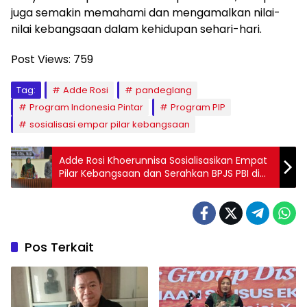
juga semakin memahami dan mengamalkan nilai-
nilai kebangsaan dalam kehidupan sehari-hari.
Post Views:
759
Tag:
Adde Rosi
pandeglang
Program Indonesia Pintar
Program PIP
sosialisasi empar pilar kebangsaan
Adde Rosi Khoerunnisa Sosialisasikan Empat
Pilar Kebangsaan dan Serahkan BPJS PBI di
Aula PKPRI Pandeglang
Pos Terkait