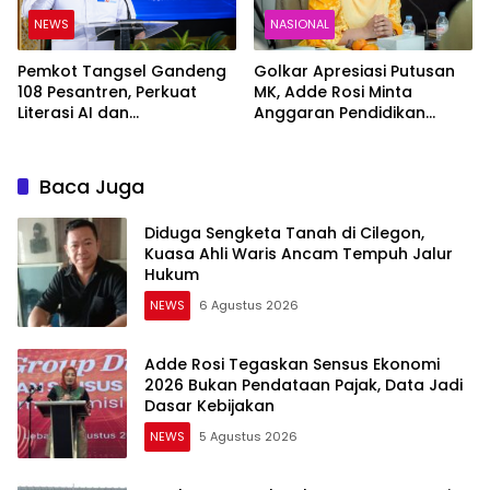
NEWS
NASIONAL
Pemkot Tangsel Gandeng
Golkar Apresiasi Putusan
108 Pesantren, Perkuat
MK, Adde Rosi Minta
Literasi AI dan
Anggaran Pendidikan
Transformasi Digital Santri
Diprioritaskan untuk
Sekolah dan Guru
Baca Juga
Diduga Sengketa Tanah di Cilegon,
Kuasa Ahli Waris Ancam Tempuh Jalur
Hukum
NEWS
6 Agustus 2026
Adde Rosi Tegaskan Sensus Ekonomi
2026 Bukan Pendataan Pajak, Data Jadi
Dasar Kebijakan
NEWS
5 Agustus 2026