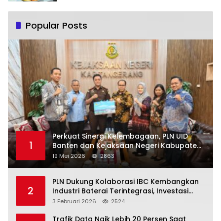
Popular Posts
Perkuat Sinergi Kelembagaan, PLN UID
1
Banten dan Kejaksaan Negeri Kabupaten
Tangerang Kolaborasi Dukung Pelayanan
19 Mei 2026
2863
Publik
PLN Dukung Kolaborasi IBC Kembangkan
2
Industri Baterai Terintegrasi, Investasi
Capai USD 6 Miliar
3 Februari 2026
2524
Trafik Data Naik Lebih 20 Persen Saat