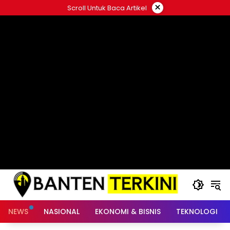
Langsung
×
Scroll Untuk Baca Artikel
ke
konten
NEWS
NASIONAL
EKONOMI & BISNIS
TEKNOLOGI