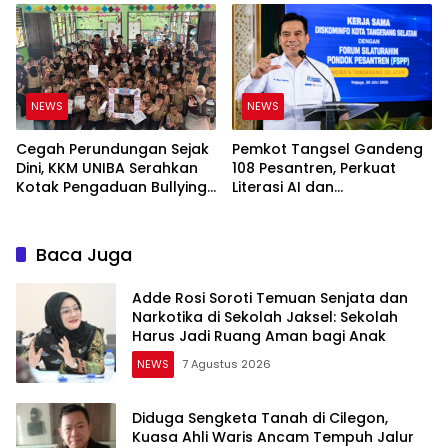
Masyarakat
NEWS
NEWS
Cegah Perundungan Sejak
Pemkot Tangsel Gandeng
Dini, KKM UNIBA Serahkan
108 Pesantren, Perkuat
Kotak Pengaduan Bullying
Literasi AI dan
ke SDN Ranjeng
Transformasi Digital Santri
Baca Juga
Adde Rosi Soroti Temuan Senjata dan
Narkotika di Sekolah Jaksel: Sekolah
Harus Jadi Ruang Aman bagi Anak
NEWS
7 Agustus 2026
Diduga Sengketa Tanah di Cilegon,
Kuasa Ahli Waris Ancam Tempuh Jalur