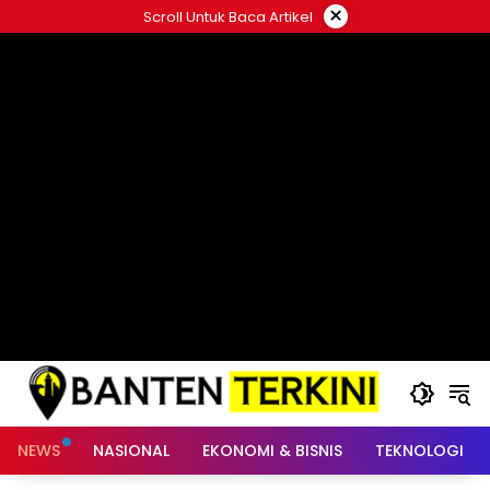
Langsung
×
Scroll Untuk Baca Artikel
ke
konten
NEWS
NASIONAL
EKONOMI & BISNIS
TEKNOLOGI