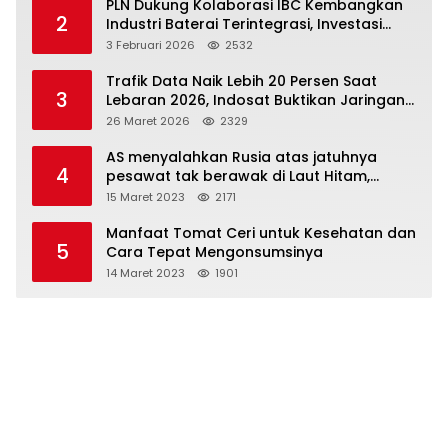
PLN Dukung Kolaborasi IBC Kembangkan
2
Industri Baterai Terintegrasi, Investasi
Capai USD 6 Miliar
3 Februari 2026
2532
Trafik Data Naik Lebih 20 Persen Saat
3
Lebaran 2026, Indosat Buktikan Jaringan
Tangguh Layani Jutaan Pemudik
26 Maret 2026
2329
AS menyalahkan Rusia atas jatuhnya
4
pesawat tak berawak di Laut Hitam,
Moskow menyangkal
15 Maret 2023
2171
Manfaat Tomat Ceri untuk Kesehatan dan
5
Cara Tepat Mengonsumsinya
14 Maret 2023
1901