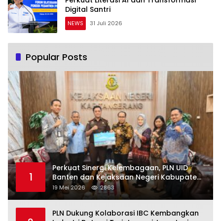
Perkuat Literasi AI dan Transformasi
Digital Santri
NEWS
31 Juli 2026
Popular Posts
Perkuat Sinergi Kelembagaan, PLN UID
1
Banten dan Kejaksaan Negeri Kabupaten
Tangerang Kolaborasi Dukung Pelayanan
19 Mei 2026
2863
Publik
PLN Dukung Kolaborasi IBC Kembangkan