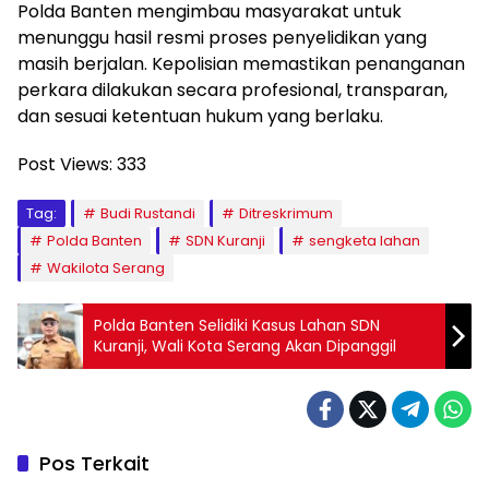
Polda Banten mengimbau masyarakat untuk
menunggu hasil resmi proses penyelidikan yang
masih berjalan. Kepolisian memastikan penanganan
perkara dilakukan secara profesional, transparan,
dan sesuai ketentuan hukum yang berlaku.
Post Views:
333
Tag:
Budi Rustandi
Ditreskrimum
Polda Banten
SDN Kuranji
sengketa lahan
Wakilota Serang
Polda Banten Selidiki Kasus Lahan SDN
Kuranji, Wali Kota Serang Akan Dipanggil
Pos Terkait