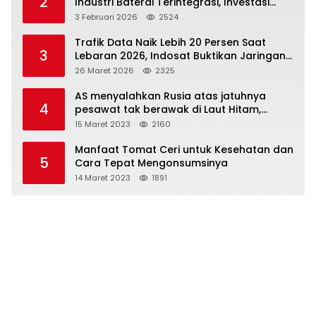
2
Industri Baterai Terintegrasi, Investasi
Capai USD 6 Miliar
3 Februari 2026
2524
Trafik Data Naik Lebih 20 Persen Saat
3
Lebaran 2026, Indosat Buktikan Jaringan
Tangguh Layani Jutaan Pemudik
26 Maret 2026
2325
AS menyalahkan Rusia atas jatuhnya
4
pesawat tak berawak di Laut Hitam,
Moskow menyangkal
15 Maret 2023
2160
Manfaat Tomat Ceri untuk Kesehatan dan
5
Cara Tepat Mengonsumsinya
14 Maret 2023
1891