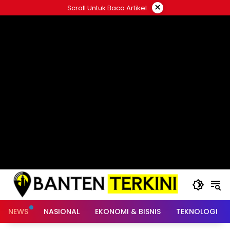
Langsung
×
Scroll Untuk Baca Artikel
ke
konten
NEWS
NASIONAL
EKONOMI & BISNIS
TEKNOLOGI