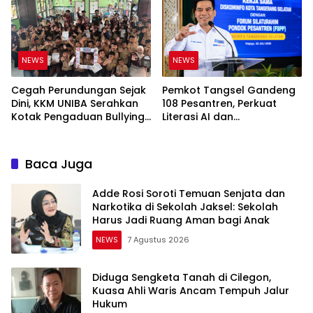
NEWS
NEWS
Cegah Perundungan Sejak
Pemkot Tangsel Gandeng
Dini, KKM UNIBA Serahkan
108 Pesantren, Perkuat
Kotak Pengaduan Bullying
Literasi AI dan
ke SDN Ranjeng
Transformasi Digital Santri
Baca Juga
Adde Rosi Soroti Temuan Senjata dan
Narkotika di Sekolah Jaksel: Sekolah
Harus Jadi Ruang Aman bagi Anak
NEWS
7 Agustus 2026
Diduga Sengketa Tanah di Cilegon,
Kuasa Ahli Waris Ancam Tempuh Jalur
Hukum