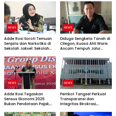
NEWS
NEWS
Adde Rosi Soroti Temuan
Diduga Sengketa Tanah di
Senjata dan Narkotika di
Cilegon, Kuasa Ahli Waris
Sekolah Jaksel: Sekolah
Ancam Tempuh Jalur
Harus Jadi Ruang Aman
Hukum
bagi Anak
NEWS
NEWS
Adde Rosi Tegaskan
Pemkot Tangsel Perkuat
Sensus Ekonomi 2026
Transparansi dan
Bukan Pendataan Pajak,
Integritas Birokrasi,
Data Jadi Dasar Kebijakan
Diskominfo Siap Edukasi
Masyarakat